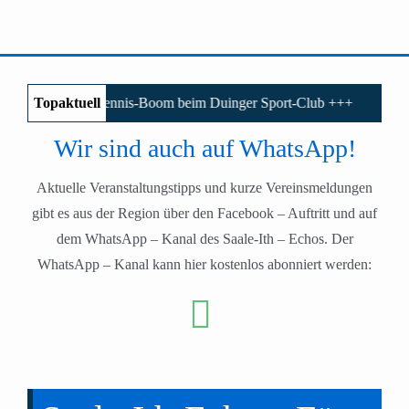
Topaktuell
Tennis-Boom beim Duinger Sport-Club
Wir sind auch auf WhatsApp!
Aktuelle Veranstaltungstipps und kurze Vereinsmeldungen
gibt es aus der Region über den Facebook – Auftritt und auf
dem WhatsApp – Kanal des Saale-Ith – Echos. Der
Liebe
WhatsApp – Kanal kann hier kostenlos abonniert werden:
auf den
Menschen im
zweiten
Kirchenkreis:
Blick
Peter Seip – Der