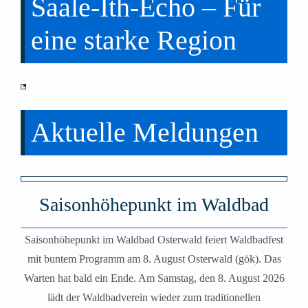
Saale-Ith-Echo – Für
Saisonhöhepunkt
hält 60
erste
eine starke Region
im Waldbad
Jahre
Ansprechpartner
Aktuelle Meldungen
Saisonhöhepunkt im Waldbad
Saisonhöhepunkt im Waldbad Osterwald feiert Waldbadfest
mit buntem Programm am 8. August Osterwald (gök). Das
Warten hat bald ein Ende. Am Samstag, den 8. August 2026
lädt der Waldbadverein wieder zum traditionellen