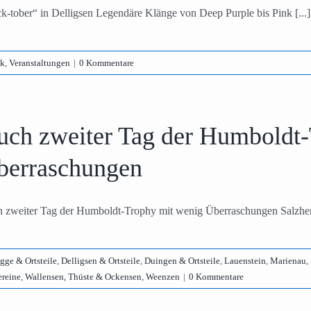
k-tober“ in Delligsen Legendäre Klänge von Deep Purple bis Pink [...]
k
,
Veranstaltungen
|
0 Kommentare
uch zweiter Tag der Humboldt
berraschungen
 zweiter Tag der Humboldt-Trophy mit wenig Überraschungen Salzhem
ge & Ortsteile
,
Delligsen & Ortsteile
,
Duingen & Ortsteile
,
Lauenstein
,
Marienau
,
ereine
,
Wallensen, Thüste & Ockensen
,
Weenzen
|
0 Kommentare