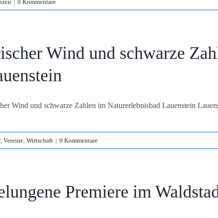
nzen
|
0 Kommentare
rischer Wind und schwarze Zah
auenstein
cher Wind und schwarze Zahlen im Naturerlebnisbad Lauenstein Lauenste
f
,
Vereine
,
Wirtschaft
|
0 Kommentare
elungene Premiere im Waldsta