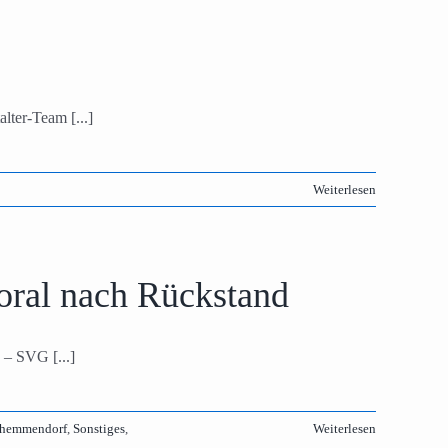
lter-Team [...]
Weiterlesen
oral nach Rückstand
 – SVG [...]
zhemmendorf
,
Sonstiges
,
Weiterlesen