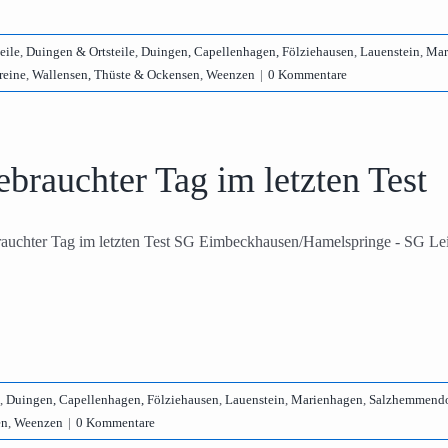
eile
,
Duingen & Ortsteile
,
Duingen, Capellenhagen, Fölziehausen
,
Lauenstein
,
Mar
reine
,
Wallensen, Thüste & Ockensen
,
Weenzen
|
0 Kommentare
brauchter Tag im letzten Test
auchter Tag im letzten Test SG Eimbeckhausen/Hamelspringe - SG Lein
,
Duingen, Capellenhagen, Fölziehausen
,
Lauenstein
,
Marienhagen
,
Salzhemmendo
en
,
Weenzen
|
0 Kommentare