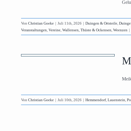
Gelu
Thüste &
Von
Christian Goeke
|
Juli 11th, 2026
|
Duingen & Ortsteile
,
Duinge
Veranstaltungen
,
Vereine
,
Wallensen, Thüste & Ockensen
,
Weenzen
|
den
M
rf
ik
Meil
Von
Christian Goeke
|
Juli 10th, 2026
|
Hemmendorf
,
Lauenstein
,
Po