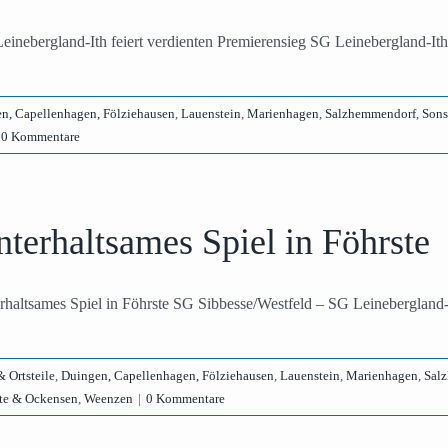
einebergland-Ith feiert verdienten Premierensieg SG Leinebergland-Ith
n, Capellenhagen, Fölziehausen
,
Lauenstein
,
Marienhagen
,
Salzhemmendorf
,
Sons
0 Kommentare
terhaltsames Spiel in Föhrste
rhaltsames Spiel in Föhrste SG Sibbesse/Westfeld – SG Leinebergland-It
 Ortsteile
,
Duingen, Capellenhagen, Fölziehausen
,
Lauenstein
,
Marienhagen
,
Sal
te & Ockensen
,
Weenzen
|
0 Kommentare