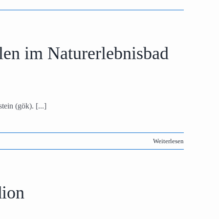
len im Naturerlebnisbad
in (gök). [...]
Weiterlesen
dion