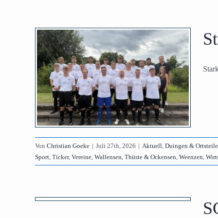
St
für
and-
Star
ngen,
nstein
lider
lensen,
schaft
Von
Christian Goeke
|
Juli 27th, 2026
|
Aktuell
,
Duingen & Ortsteile
Sport
,
Ticker
,
Vereine
,
Wallensen, Thüste & Ockensen
,
Weenzen
,
Wirt
-Ith
en
SG
enhagen,