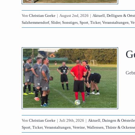
hagen
Sport
lensen,
Von
Christian Goeke
|
August 2nd, 2026
|
Aktuell
,
Delligsen & Ortst
n
Salzhemmendorf
,
Slider
,
Sonstiges
,
Sport
,
Ticker
,
Veranstaltungen
,
Ve
Ge
 im
Gebr
ngen,
nstein
lider
ungen
ensen
Von
Christian Goeke
|
Juli 29th, 2026
|
Aktuell
,
Duingen & Ortsteile
Sport
,
Ticker
,
Veranstaltungen
,
Vereine
,
Wallensen, Thüste & Ockens