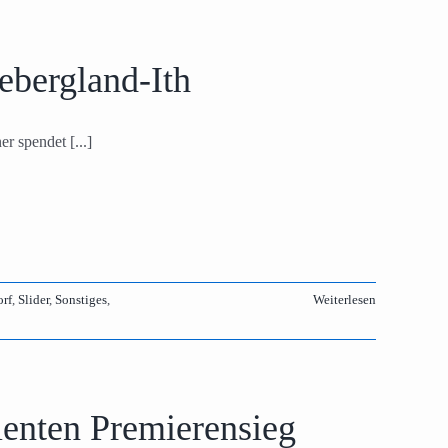
ebergland-Ith
r spendet [...]
rf
,
Slider
,
Sonstiges
,
Weiterlesen
ienten Premierensieg