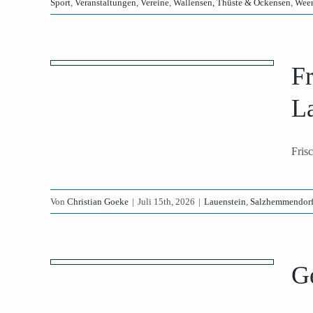
Sport
,
Veranstaltungen
,
Vereine
,
Wallensen, Thüste & Ockensen
,
Wee
nd
 im
F
ad
L
eine
Fris
Von
Christian Goeke
|
Juli 15th, 2026
|
Lauenstein
,
Salzhemmendor
ere
n
G
enhagen,
hagen
rt