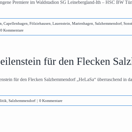
ngene Premiere im Waldstadion SG Leinebergland-Ith – HSC BW Tünd
n, Capellenhagen, Fölziehausen
,
Lauenstein
,
Marienhagen
,
Salzhemmendorf
,
Sonst
0 Kommentare
eilenstein für den Flecken Sa
enstein für den Flecken Salzhemmendorf „HeLaSa“ überraschend in das 
litik
,
Salzhemmendorf
|
0 Kommentare