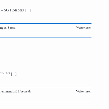
 – SG Holzberg [...]
tiges
,
Sport
,
Weiterlesen
h 3:3 [...]
zhemmendorf
,
Sibesse &
Weiterlesen