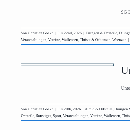
hagen
SG L
rt
Thüste &
Von
Christian Goeke
|
Juli 22nd, 2026
|
Duingen & Ortsteile
,
Duinge
Veranstaltungen
,
Vereine
,
Wallensen, Thüste & Ockensen
,
Weenzen
|
piel
teile
Un
ausen
endorf
ort
Unte
Thüste &
Von
Christian Goeke
|
Juli 20th, 2026
|
Alfeld & Ortsteile
,
Duingen &
Ortsteile
,
Sonstiges
,
Sport
,
Veranstaltungen
,
Vereine
,
Wallensen, Thüs