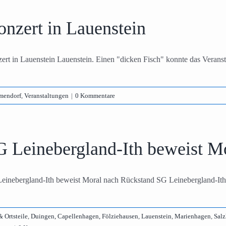
nzert in Lauenstein
ert in Lauenstein Lauenstein. Einen "dicken Fisch" konnte das Veransta
mendorf
,
Veranstaltungen
|
0 Kommentare
G Leinebergland-Ith beweist M
einebergland-Ith beweist Moral nach Rückstand SG Leinebergland-Ith
 Ortsteile
,
Duingen, Capellenhagen, Fölziehausen
,
Lauenstein
,
Marienhagen
,
Sal