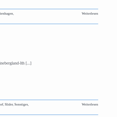
ienhagen
,
Weiterlesen
ebergland-Ith [...]
rf
,
Slider
,
Sonstiges
,
Weiterlesen