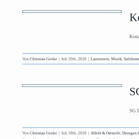
tein
Ko
orf
Konz
Von
Christian Goeke
|
Juli 20th, 2026
|
Lauenstein
,
Musik
,
Salzhem
-Ith
ach
S
teile
ausen
SG L
endorf
ereine
enzen
Von
Christian Goeke
|
Juli 18th, 2026
|
Alfeld & Ortsteile
,
Duingen &