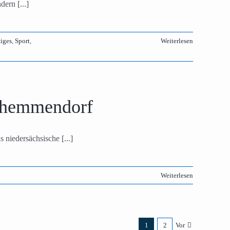
ern [...]
iges
,
Sport
,
Weiterlesen
lzhemmendorf
niedersächsische [...]
Weiterlesen
1
2
Vor