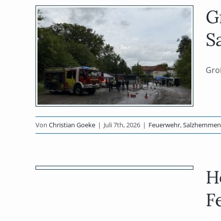
G
uen
S
 in
rf
Groß
f
en
Von
Christian Goeke
|
Juli 7th, 2026
|
Feuerwehr
,
Salzhemmen
hädigungen
ehr
H
F
rf