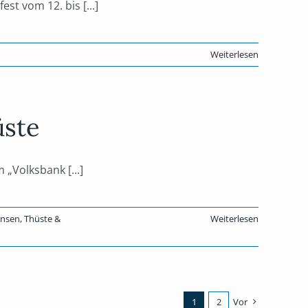
st vom 12. bis [...]
Weiterlesen
üste
Volksbank [...]
nsen, Thüste &
Weiterlesen
1
2
Vor