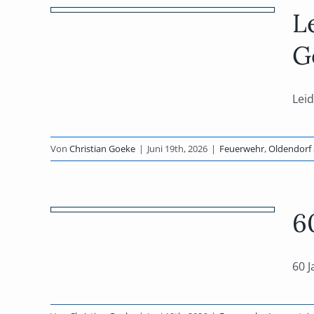
er
L
G
feld
s
Leid
Von
Christian Goeke
|
Juni 19th, 2026
|
Feuerwehr
,
Oldendorf 
eist
6
aft
ltungen
60 J
ehr