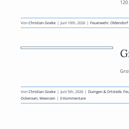
120 
ngen
Von
Christian Goeke
|
Juni 10th, 2026
|
Feuerwehr
,
Oldendorf 
in
G
hr
port
Gro
nsen,
en
Von
Christian Goeke
|
Juni 5th, 2026
|
Duingen & Ortsteile
,
Fe
Ockensen
,
Weenzen
|
0 Kommentare