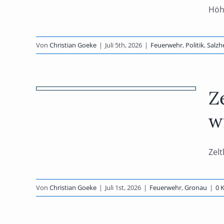
dorf
Höh
Von
Christian Goeke
|
Juli 5th, 2026
|
Feuerwehr
,
Politik
,
Salz
r
hren
Z
der
w
Zelt
Von
Christian Goeke
|
Juli 1st, 2026
|
Feuerwehr
,
Gronau
|
0 
,
und