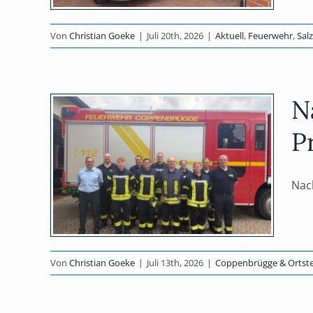
te &
Von
Christian Goeke
|
Juli 20th, 2026
|
Aktuell
,
Feuerwehr
,
Sal
N
fte
P
le
Nac
olg
rwehr
Von
Christian Goeke
|
Juli 13th, 2026
|
Coppenbrügge & Ortste