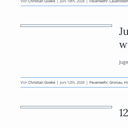
Von
Christian Goeke
|
Juni 18th, 2026
|
Feuerwehr
,
Lauenstei
e)
en
J
pfen
w
Juge
im
Von
Christian Goeke
|
Juni 12th, 2026
|
Feuerwehr
,
Gronau
,
Hi
lige
1
feld