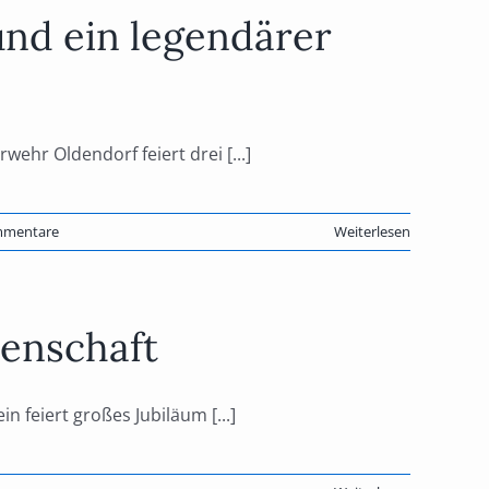
und ein legendärer
ehr Oldendorf feiert drei [...]
mmentare
Weiterlesen
denschaft
 feiert großes Jubiläum [...]