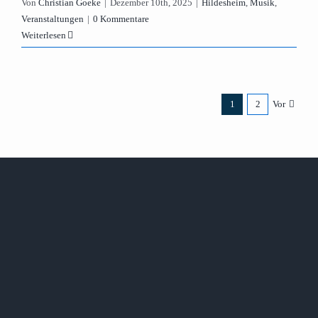
Von
Christian Goeke
|
Dezember 10th, 2025
|
Hildesheim
,
Musik
,
Veranstaltungen
|
0 Kommentare
Weiterlesen
1
2
Vor