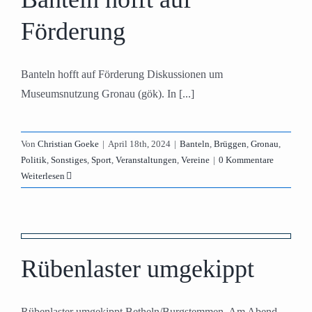
Förderung
Banteln hofft auf Förderung Diskussionen um
Museumsnutzung Gronau (gök). In [...]
Von
Christian Goeke
|
April 18th, 2024
|
Banteln
,
Brüggen
,
Gronau
,
Politik
,
Sonstiges
,
Sport
,
Veranstaltungen
,
Vereine
|
0 Kommentare
Weiterlesen
Rübenlaster umgekippt
Rübenlaster umgekippt Betheln/Burgstemmen. Am Abend