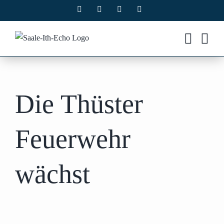
Zum
Facebook
X
Instagram
Pinterest
Inhalt
springen
Die Thüster
Feuerwehr
wächst