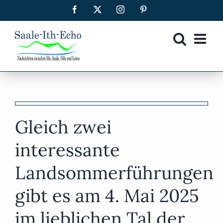
Zum
Facebook
X
Instagram
Pinterest
Inhalt
springen
e
Gleich zwei
interessante
Landsommerführungen
gibt es am 4. Mai 2025
im lieblichen Tal der