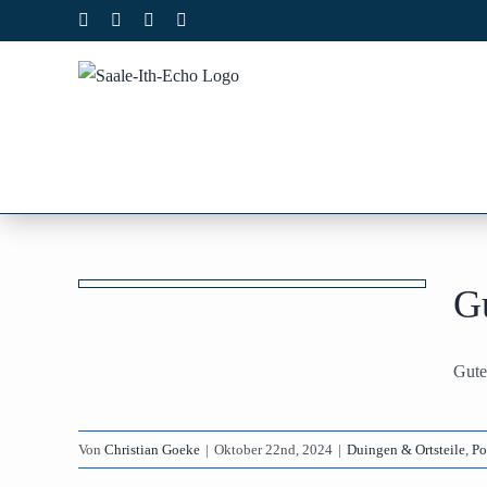
Zum
Facebook
X
Instagram
Pinterest
Inhalt
springen
 14
G
mendorf
enzen
Gute
Von
Christian Goeke
|
Oktober 22nd, 2024
|
Duingen & Ortsteile
,
Po