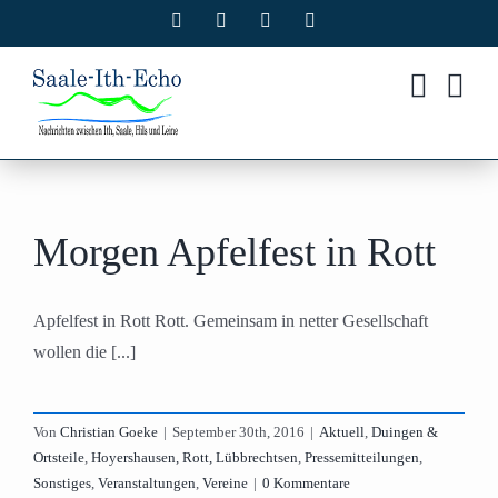
Zum
Facebook
X
Instagram
Pinterest
Inhalt
springen
Morgen Apfelfest in Rott
Apfelfest in Rott Rott. Gemeinsam in netter Gesellschaft
wollen die [...]
Von
Christian Goeke
|
September 30th, 2016
|
Aktuell
,
Duingen &
Ortsteile
,
Hoyershausen, Rott, Lübbrechtsen
,
Pressemitteilungen
,
Sonstiges
,
Veranstaltungen
,
Vereine
|
0 Kommentare