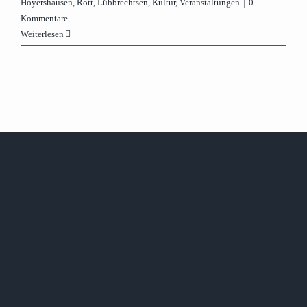
Hoyershausen, Rott, Lübbrechtsen
,
Kultur
,
Veranstaltungen
|
0
Kommentare
Weiterlesen