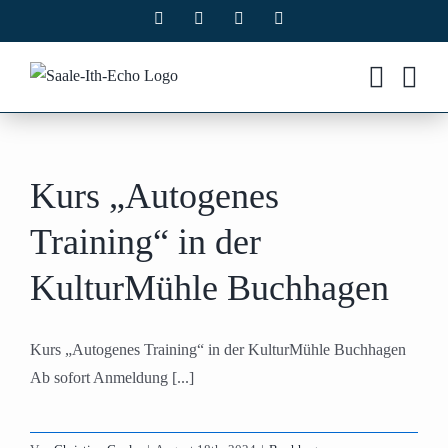
Zum
Facebook
X
Instagram
Pinterest
Inhalt
springen
Kurs „Autogenes
Training“ in der
KulturMühle Buchhagen
Kurs „Autogenes Training“ in der KulturMühle Buchhagen
Ab sofort Anmeldung [...]