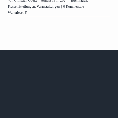
Von
Christian Goeke
|
August 18th, 2024
|
Buchhagen
,
Pressemitteilungen
,
Veranstaltungen
|
0 Kommentare
Weiterlesen