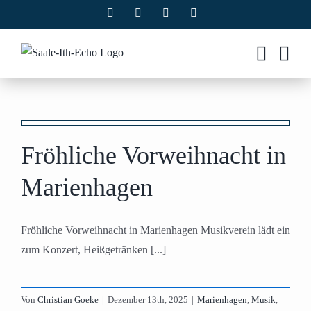
Zum
Facebook
X
Instagram
Pinterest
Inhalt
springen
Fröhliche Vorweihnacht in
Marienhagen
Fröhliche Vorweihnacht in Marienhagen Musikverein lädt ein
zum Konzert, Heißgetränken [...]
Von
Christian Goeke
|
Dezember 13th, 2025
|
Marienhagen
,
Musik
,