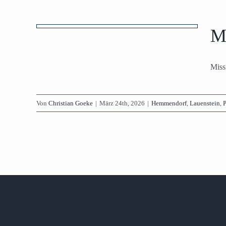
a“
M
ik
rf &
Miss
Von
Christian Goeke
|
März 24th, 2026
|
Hemmendorf
,
Lauenstein
,
P