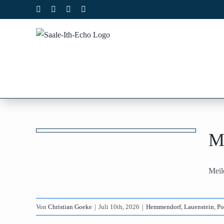
Zum
Facebook
X
Instagram
Pinterest
Inhalt
springen
den
M
rf
ik
Meil
Von
Christian Goeke
|
Juli 10th, 2026
|
Hemmendorf
,
Lauenstein
,
Po