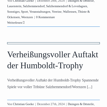
Von
Christian Goeke
|
Dezember 28th, 2024
|
Duingen & Ortsteile
,
Lauenstein
,
Salzhemmendorf
,
Salzhemmendorf & Levedagsen
,
Sonstiges
,
Sport
,
Veranstaltungen
,
Vereine
,
Wallensen, Thüste &
Ockensen
,
Weenzen
|
0 Kommentare
Weiterlesen
Verheißungsvoller Auftakt
der Humboldt-Trophy
Verheißungsvoller Auftakt der Humboldt-Trophy Spannende
Spiele vor voller Tribüne Salzhemmendorf/Weenzen [...]
Von
Christian Goeke
|
Dezember 27th, 2024
|
Duingen & Ortsteile
,