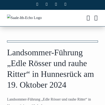
Zum
Facebook
X
Instagram
Pinterest
Inhalt
springen
e
r
Landsommer-Führung
„Edle Rösser und rauhe
Ritter“ in Hunnesrück am
19. Oktober 2024
Landsommer-Führung „Edle Rösser und rauhe Ritter“ in