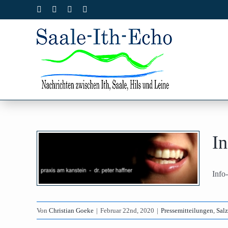
Zum
Facebook
X
Instagram
Pinterest
Inhalt
springen
ung
I
n-
Info
orf
stiges
Von
Christian Goeke
|
Februar 22nd, 2020
|
Pressemitteilungen
,
Sal