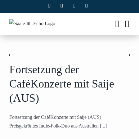
Zum
Facebook
X
Instagram
Pinterest
Inhalt
springen
Fortsetzung der
CaféKonzerte mit Saije
(AUS)
Fortsetzung der CaféKonzerte mit Saije (AUS)
Preisgekröntes Indie-Folk-Duo aus Australien [...]