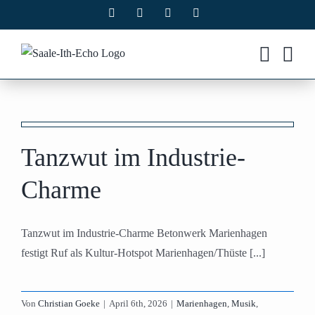
Zum
Facebook
X
Instagram
Pinterest
Inhalt
springen
Tanzwut im Industrie-
Charme
Tanzwut im Industrie-Charme Betonwerk Marienhagen
festigt Ruf als Kultur-Hotspot Marienhagen/Thüste [...]
Von
Christian Goeke
|
April 6th, 2026
|
Marienhagen
,
Musik
,