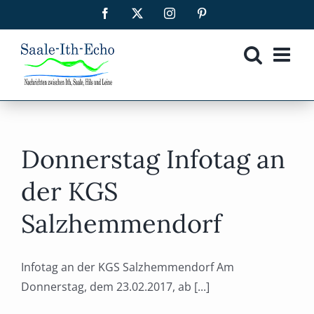
Zum
Facebook
X
Instagram
Pinterest
Inhalt
springen
Donnerstag Infotag an
der KGS
Salzhemmendorf
Infotag an der KGS Salzhemmendorf Am
Donnerstag, dem 23.02.2017, ab [...]