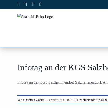
Zum
Facebook
X
Instagram
Pinterest
Inhalt
springen
Infotag an der KGS Salz
Infotag an der KGS Salzhemmendorf Salzhemmendorf. Am 22
Von
Christian Goeke
|
Februar 13th, 2018
|
Salzhemmendorf
,
Salzh