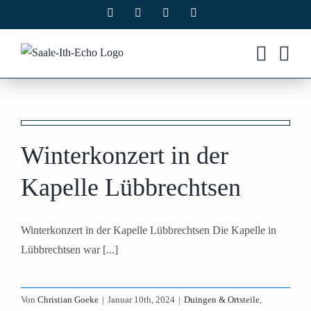
Zum
Facebook
X
Instagram
Pinterest
Inhalt
springen
Winterkonzert in der
Kapelle Lübbrechtsen
Winterkonzert in der Kapelle Lübbrechtsen Die Kapelle in
Lübbrechtsen war [...]
Von
Christian Goeke
|
Januar 10th, 2024
|
Duingen & Ortsteile
,