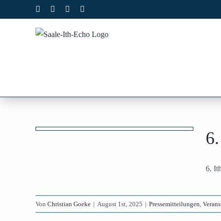
Zum
Facebook
X
Instagram
Pinterest
Inhalt
springen
rtag
6.
2025
ngen
6. I
Von
Christian Goeke
|
August 1st, 2025
|
Pressemitteilungen
,
Verans