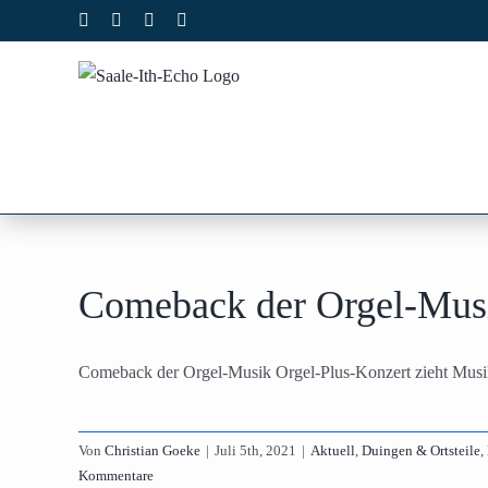
Zum
Facebook
X
Instagram
Pinterest
Inhalt
springen
Comeback der Orgel-Mus
Comeback der Orgel-Musik Orgel-Plus-Konzert zieht Musik
Von
Christian Goeke
|
Juli 5th, 2021
|
Aktuell
,
Duingen & Ortsteile
,
Kommentare