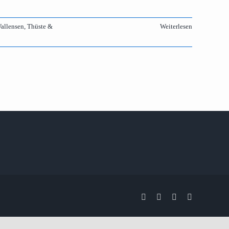
allensen, Thüste &
Weiterlesen
Facebook
X
Instagram
Pinterest