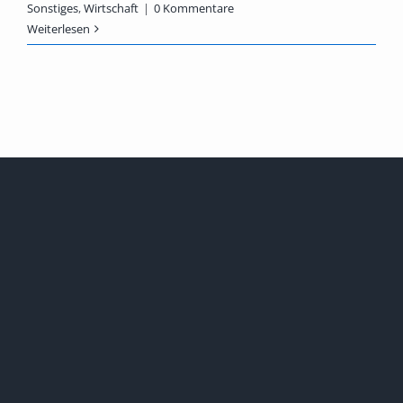
Sonstiges
,
Wirtschaft
|
0 Kommentare
Weiterlesen