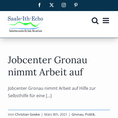
Zum
Facebook
X
Instagram
Pinterest
Inhalt
springen
Jobcenter Gronau
nimmt Arbeit auf
Jobcenter Gronau nimmt Arbeit auf Hilfe zur
Selbsthilfe für eine [...]
Von
Christian Goeke
|
März 8th, 2021
|
Gronau
,
Politik
,