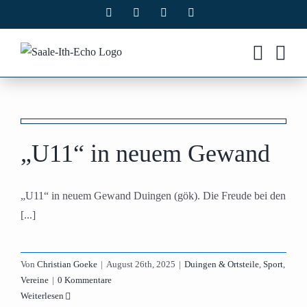
Zum
Facebook
X
Instagram
Pinterest
Inhalt
springen
„U11“ in neuem Gewand
„U11“ in neuem Gewand Duingen (gök). Die Freude bei den
[...]
Von
Christian Goeke
|
August 26th, 2025
|
Duingen & Ortsteile
,
Sport
,
Vereine
|
0 Kommentare
Weiterlesen