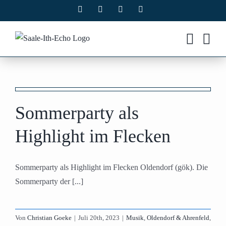
Zum
Facebook
X
Instagram
Pinterest
Inhalt
springen
Sommerparty als
Highlight im Flecken
Sommerparty als Highlight im Flecken Oldendorf (gök). Die
Sommerparty der [...]
Von
Christian Goeke
|
Juli 20th, 2023
|
Musik
,
Oldendorf & Ahrenfeld
,