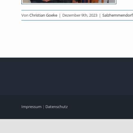
ltungen
kensen
Von
Christian Goeke
|
Dezember 9th, 2023
|
Salzhemmendorf
Impressum
|
Datenschutz