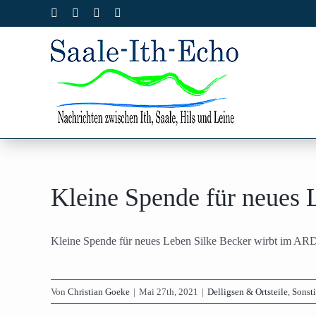
Zum
Facebook
X
Instagram
Pinterest
Inhalt
springen
Kleine Spende für neues
Kleine Spende für neues Leben Silke Becker wirbt im ARD
Von
Christian Goeke
|
Mai 27th, 2021
|
Delligsen & Ortsteile
,
Sonst