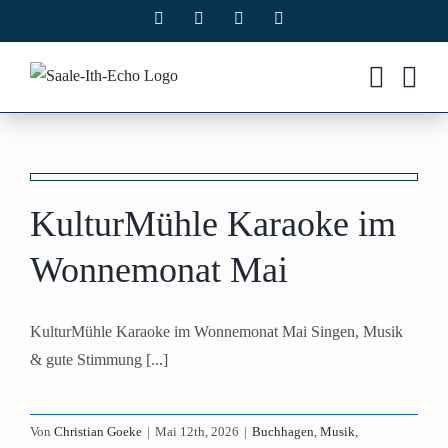
Zum
Facebook
X
Instagram
Pinterest
Inhalt
springen
KulturMühle Karaoke im
Wonnemonat Mai
KulturMühle Karaoke im Wonnemonat Mai Singen, Musik
& gute Stimmung [...]
Von
Christian Goeke
|
Mai 12th, 2026
|
Buchhagen
,
Musik
,