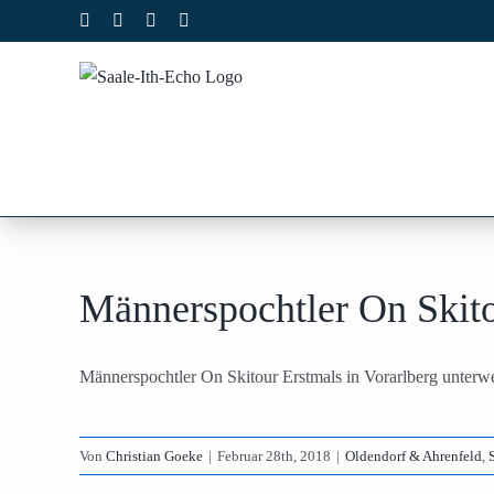
Zum
Facebook
X
Instagram
Pinterest
Inhalt
springen
Männerspochtler On Skit
Männerspochtler On Skitour Erstmals in Vorarlberg unterwe
Von
Christian Goeke
|
Februar 28th, 2018
|
Oldendorf & Ahrenfeld
,