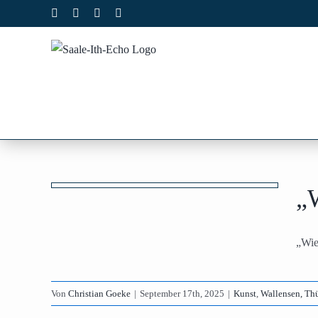
Zum
Facebook
X
Instagram
Pinterest
Inhalt
springen
so
„
nsen
„Wie
Von
Christian Goeke
|
September 17th, 2025
|
Kunst
,
Wallensen, Th