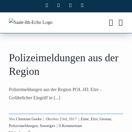
Zum
Facebook
X
Instagram
Pinterest
Inhalt
springen
Polizeimeldungen aus der
Region
Polizeimeldungen aus der Region POL-HI: Elze -
Gefährlicher Eingriff in [...]
Von
Christian Goeke
|
Oktober 23rd, 2017
|
Eime
,
Elze
,
Gronau
,
Polizeimeldungen
,
Sonstiges
|
0 Kommentare