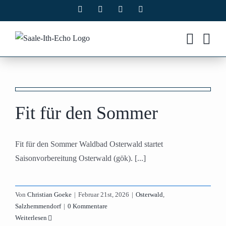
Zum
Facebook
X
Instagram
Pinterest
Inhalt
springen
Fit für den Sommer
Fit für den Sommer Waldbad Osterwald startet
Saisonvorbereitung Osterwald (gök). [...]
Von
Christian Goeke
|
Februar 21st, 2026
|
Osterwald
,
Salzhemmendorf
|
0 Kommentare
Weiterlesen