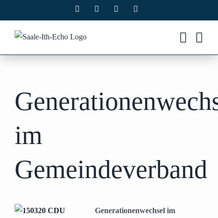
Zum
Facebook
X
Instagram
Pinterest
Inhalt
springen
Generationenwechs
im
Gemeindeverband
Generationenwechsel im