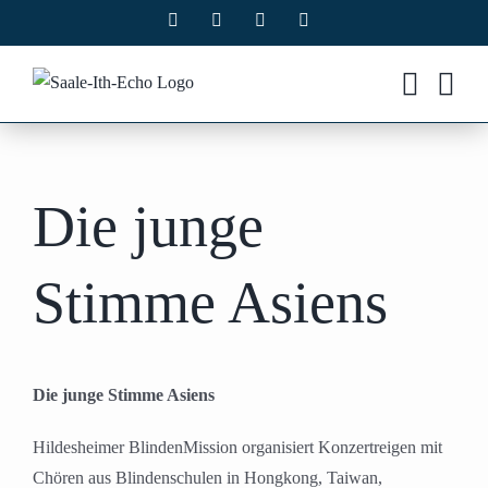
Zum
Facebook
X
Instagram
Pinterest
Inhalt
springen
Die junge
Stimme Asiens
Die junge Stimme Asiens
Hildesheimer BlindenMission organisiert Konzertreigen mit
Chören aus Blindenschulen in Hongkong, Taiwan,