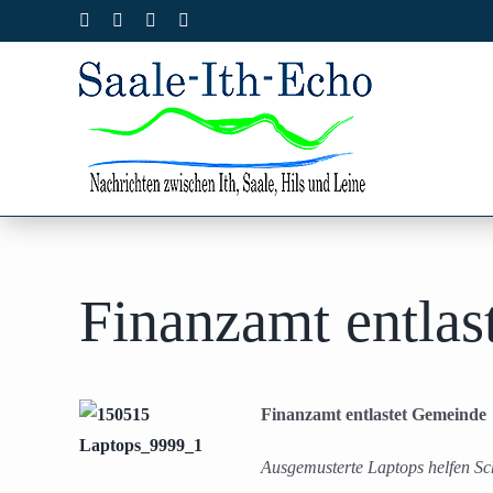
Zum
Facebook
X
Instagram
Pinterest
Inhalt
springen
Finanzamt entlas
Finanzamt entlastet Gemeinde
Ausgemusterte Laptops helfen Sc