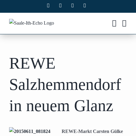
Zum
Facebook
X
Instagram
Pinterest
Inhalt
springen
REWE
Salzhemmendorf
in neuem Glanz
REWE-Markt Carsten Gülke