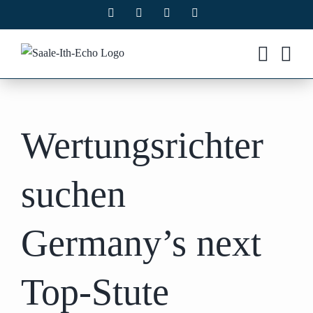
Zum
Facebook
X
Instagram
Pinterest
Inhalt
springen
Wertungsrichter
suchen
Germany’s next
Top-Stute