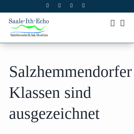
Zum
Facebook
X
Instagram
Pinterest
Inhalt
springen
Salzhemmendorfer
Klassen sind
ausgezeichnet