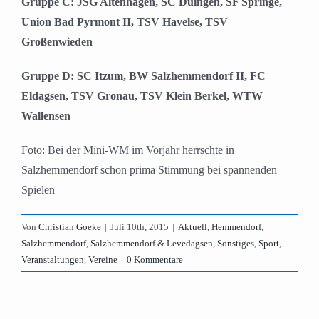
Gruppe C: JSG Altenhagen, SC Duingen, SF Springe,
Union Bad Pyrmont II, TSV Havelse, TSV
Großenwieden
Gruppe D: SC Itzum, BW Salzhemmendorf II, FC
Eldagsen, TSV Gronau, TSV Klein Berkel, WTW
Wallensen
Foto: Bei der Mini-WM im Vorjahr herrschte in
Salzhemmendorf schon prima Stimmung bei spannenden
Spielen
Von
Christian Goeke
|
Juli 10th, 2015
|
Aktuell
,
Hemmendorf
,
Salzhemmendorf
,
Salzhemmendorf & Levedagsen
,
Sonstiges
,
Sport
,
Veranstaltungen
,
Vereine
|
0 Kommentare