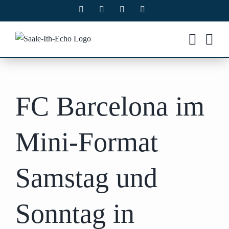
Zum
Facebook
X
Instagram
Pinterest
Inhalt
springen
FC Barcelona im
Mini-Format
Samstag und
Sonntag in