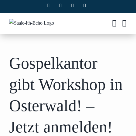
Zum
Facebook
X
Instagram
Pinterest
Inhalt
springen
Gospelkantor
gibt Workshop in
Osterwald! –
Jetzt anmelden!