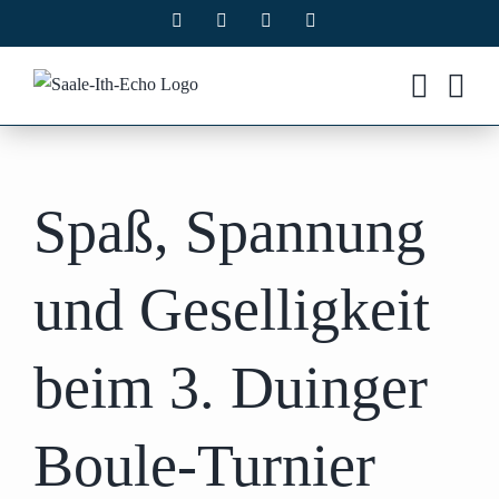
Zum
Facebook
X
Instagram
Pinterest
Inhalt
springen
Spaß, Spannung
und Geselligkeit
beim 3. Duinger
Boule-Turnier