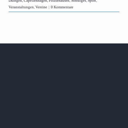
Duingen, Capellenhagen, Fölziehausen
,
Sonstiges
,
Sport
,
Veranstaltungen
,
Vereine
|
0 Kommentare