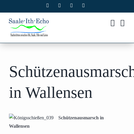
Zum
Facebook
X
Instagram
Pinterest
Inhalt
springen
Schützenausmarsc
in Wallensen
Schützenausmarsch in
Wallensen