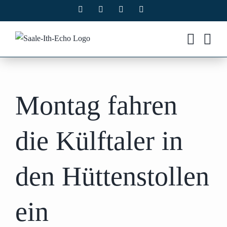
Zum
Facebook
X
Instagram
Pinterest
Inhalt
springen
Montag fahren
die Külftaler in
den Hüttenstollen
ein