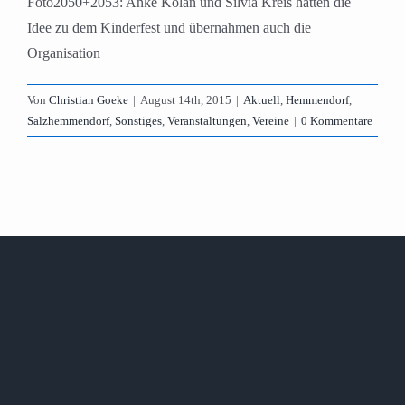
Foto2050+2053: Anke Kolan und Silvia Kreis hatten die
Idee zu dem Kinderfest und übernahmen auch die
Organisation
Von
Christian Goeke
|
August 14th, 2015
|
Aktuell
,
Hemmendorf
,
Salzhemmendorf
,
Sonstiges
,
Veranstaltungen
,
Vereine
|
0 Kommentare