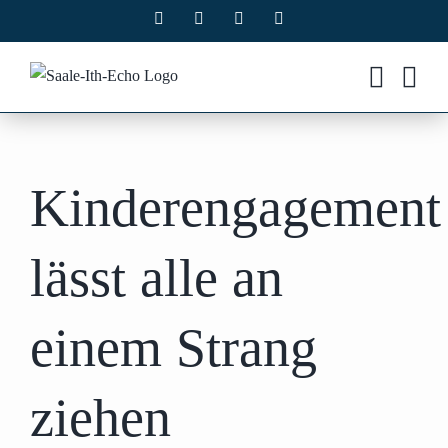
Zum
Facebook
X
Instagram
Pinterest
Inhalt
springen
Kinderengagement
lässt alle an
einem Strang
ziehen