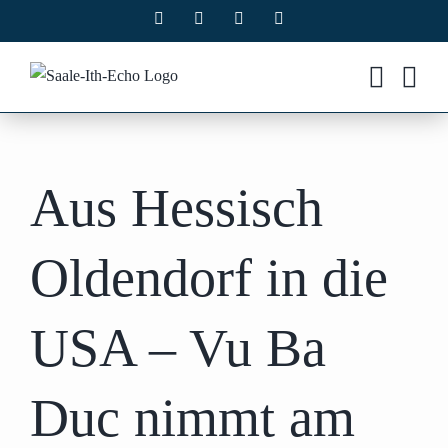
Zum
Facebook
X
Instagram
Pinterest
Inhalt
springen
Aus Hessisch
Oldendorf in die
USA – Vu Ba
Duc nimmt am