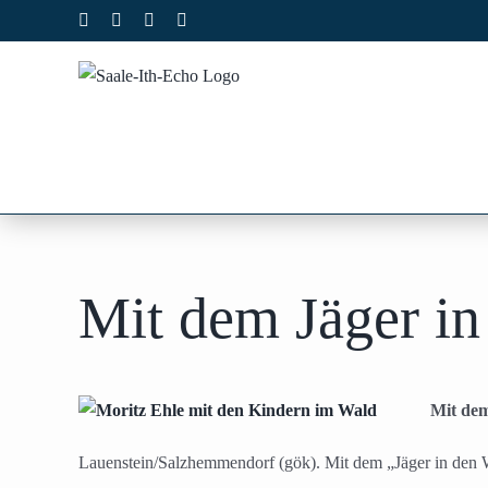
Zum
Facebook
X
Instagram
Pinterest
Inhalt
springen
Mit dem Jäger in
Mit dem
Lauenstein/Salzhemmendorf (gök). Mit dem „Jäger in den W