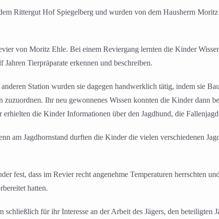
 dem Rittergut Hof Spiegelberg und wurden von dem Hausherrn Moritz
vier von Moritz Ehle. Bei einem Reviergang lernten die Kinder Wiss
f Jahren Tierpräparate erkennen und beschreiben.
 anderen Station wurden sie dagegen handwerklich tätig, indem sie Ba
en zuzuordnen. Ihr neu gewonnenes Wissen konnten die Kinder dann b
ier erhielten die Kinder Informationen über den Jagdhund, die Fallenja
nn am Jagdhornstand durften die Kinder die vielen verschiedenen Jagd
der fest, dass im Revier recht angenehme Temperaturen herrschten und 
bereitet hatten.
ließlich für ihr Interesse an der Arbeit des Jägers, den beteiligten Jä