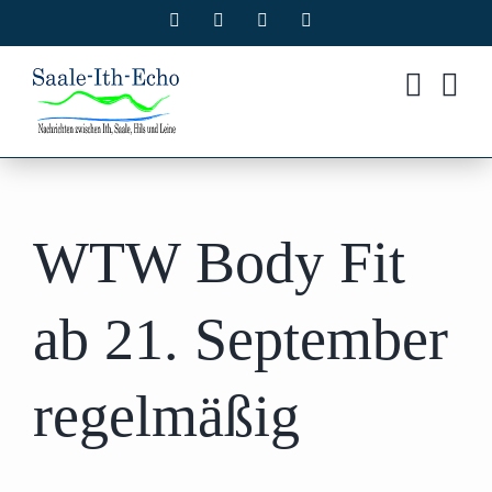
Zum
Facebook
X
Instagram
Pinterest
Inhalt
springen
WTW Body Fit
ab 21. September
regelmäßig